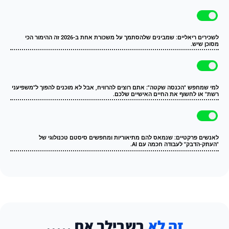
לשכירים ריאליים: שמבינים שלהסתמך על משכורת אחת ב-2026 זה ההימור הכי
מסוכן שיש.
למי שמחפש "הכנסה שקטה": אתם רוצים להרוויח, אבל לא מוכנים להפוך ל"משפיעני
רשת" או לחשוף את החיים האישיים שלכם.
לאנשים פרקטיים: שנמאס להם מתיאוריות ומחפשים סיסטם טכנולוגי של
"העתק-הדבק" לעבודה חכמה עם AI.
זה לא
בשבילך אם …..