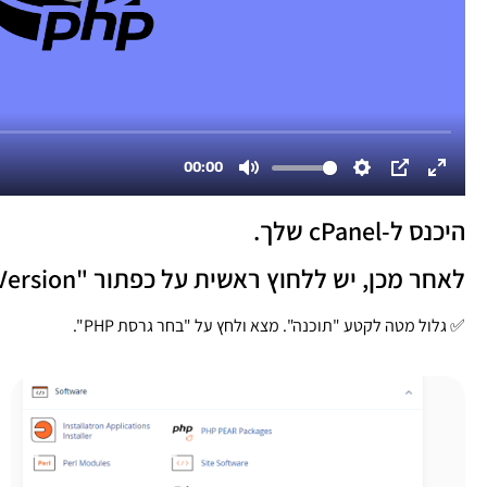
היכנס ל-cPanel שלך.
לאחר מכן, יש ללחוץ ראשית על כפתור "Select PHP Version".
✅ גלול מטה לקטע "תוכנה". מצא ולחץ על "בחר גרסת PHP".